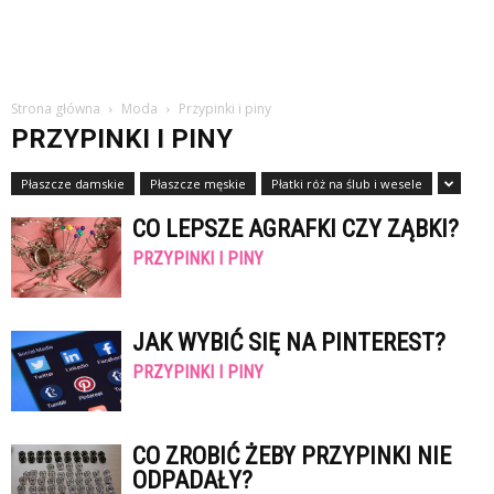
Strona główna
Moda
Przypinki i piny
PRZYPINKI I PINY
Płaszcze damskie
Płaszcze męskie
Płatki róż na ślub i wesele
CO LEPSZE AGRAFKI CZY ZĄBKI?
PRZYPINKI I PINY
JAK WYBIĆ SIĘ NA PINTEREST?
PRZYPINKI I PINY
CO ZROBIĆ ŻEBY PRZYPINKI NIE
ODPADAŁY?