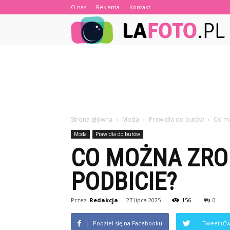
O nas
Reklama
Kontakt
Strona główna
Moda
Prawidła do butów
Co mo
Moda
Prawidła do butów
CO MOŻNA ZROB
PODBICIE?
Przez
Redakcja
-
27 lipca 2025
156
0
Podziel się na Facebooku
Tweet (Ćw