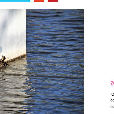
Z
K
o
du