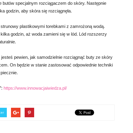
ze butów specjalnym rozciągaczem do skóry. Następnie
ka godzin, aby skóra się rozciągnęła.
k strunowy plastikowymi torebkami z zamrożoną wodą.
ilka godzin, aż woda zamieni się w lód. Lód rozszerzy
turalnie.
e jesteś pewien, jak samodzielnie rozciągnąć buty ze skóry
wcem. On będzie w stanie zastosować odpowiednie techniki
zpiecznie.
”:
https://www.innowacjaiwiedza.pl/
ter