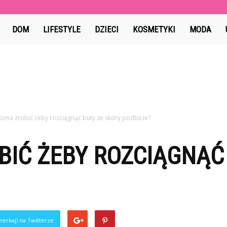
Lafoto.pl
DOM
LIFESTYLE
DZIECI
KOSMETYKI
MODA
żna zrobić żeby rozciągnąć buty ze skóry podbicie?
IĆ ŻEBY ROZCIĄGNĄĆ
ierkaj) na Twitterze