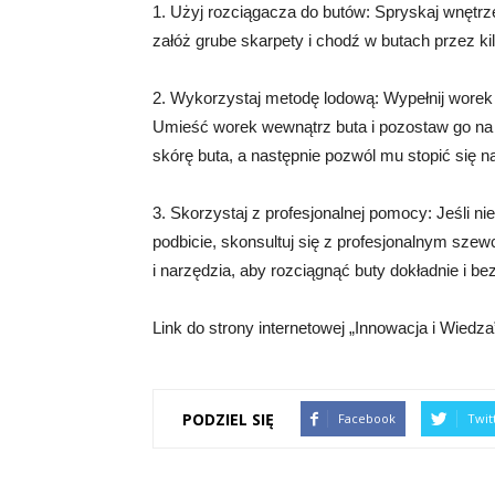
1. Użyj rozciągacza do butów: Spryskaj wnętr
załóż grube skarpety i chodź w butach przez kil
2. Wykorzystaj metodę lodową: Wypełnij wore
Umieść worek wewnątrz buta i pozostaw go na k
skórę buta, a następnie pozwól mu stopić się na
3. Skorzystaj z profesjonalnej pomocy: Jeśli ni
podbicie, skonsultuj się z profesjonalnym sze
i narzędzia, aby rozciągnąć buty dokładnie i be
Link do strony internetowej „Innowacja i Wiedza
PODZIEL SIĘ
Facebook
Twit