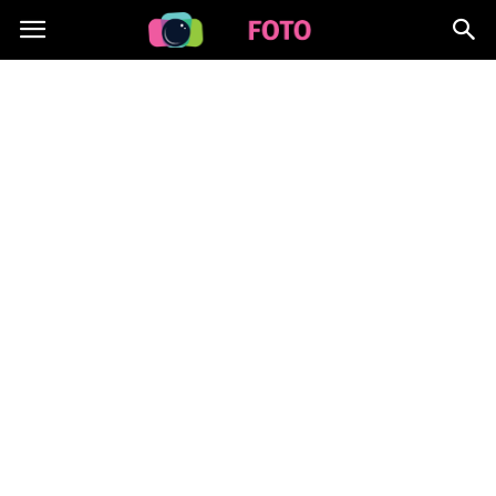
Lafoto.pl