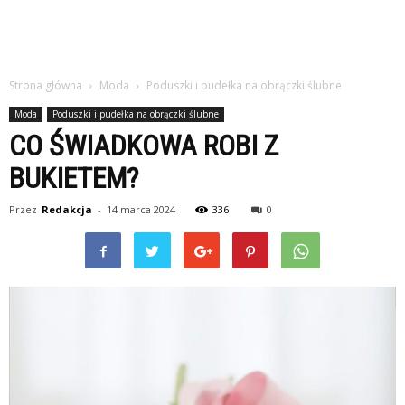
Strona główna
Moda
Poduszki i pudełka na obrączki ślubne
Moda
Poduszki i pudełka na obrączki ślubne
CO ŚWIADKOWA ROBI Z
BUKIETEM?
Przez
Redakcja
-
14 marca 2024
336
0