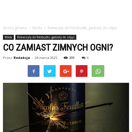
Strona główna
Moda
Rekwizyty do fotobudki, gadżety do zdjęć
Moda
Rekwizyty do fotobudki, gadżety do zdjęć
CO ZAMIAST ZIMNYCH OGNI?
Przez
Redakcja
-
24 marca 2025
209
0