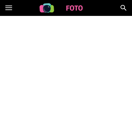
Lafoto.pl