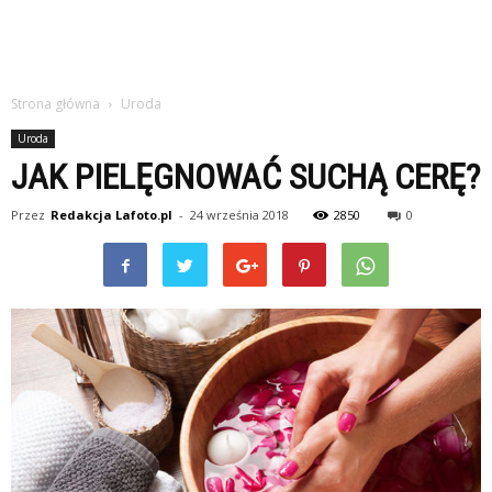
Strona główna
Uroda
Uroda
JAK PIELĘGNOWAĆ SUCHĄ CERĘ?
Przez
Redakcja Lafoto.pl
-
24 września 2018
2850
0