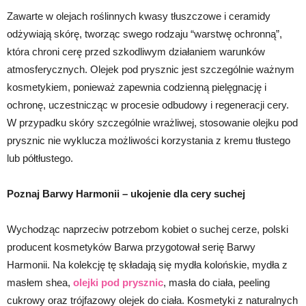
Zawarte w olejach roślinnych kwasy tłuszczowe i ceramidy
odżywiają skórę, tworząc swego rodzaju “warstwę ochronną”,
która chroni cerę przed szkodliwym działaniem warunków
atmosferycznych. Olejek pod prysznic jest szczególnie ważnym
kosmetykiem, ponieważ zapewnia codzienną pielęgnację i
ochronę, uczestnicząc w procesie odbudowy i regeneracji cery.
W przypadku skóry szczególnie wrażliwej, stosowanie olejku pod
prysznic nie wyklucza możliwości korzystania z kremu tłustego
lub półtłustego.
Poznaj Barwy Harmonii – ukojenie dla cery suchej
Wychodząc naprzeciw potrzebom kobiet o suchej cerze, polski
producent kosmetyków Barwa przygotował serię Barwy
Harmonii. Na kolekcję tę składają się mydła kolońskie, mydła z
masłem shea,
olejki pod prysznic
, masła do ciała, peeling
cukrowy oraz trójfazowy olejek do ciała. Kosmetyki z naturalnych