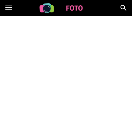
Lafoto.pl