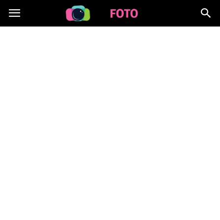
Lafoto.pl