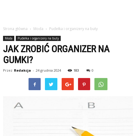
Strona główna
Moda
Pudełka i organizery na buty
Moda
Pudełka i organizery na buty
JAK ZROBIĆ ORGANIZER NA
GUMKI?
Przez
Redakcja
-
24 grudnia 2024
183
0