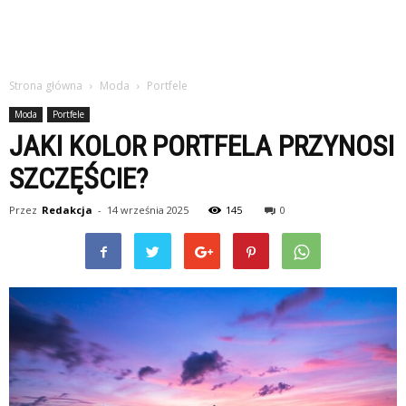
Strona główna
Moda
Portfele
Moda
Portfele
JAKI KOLOR PORTFELA PRZYNOSI
SZCZĘŚCIE?
Przez
Redakcja
-
14 września 2025
145
0