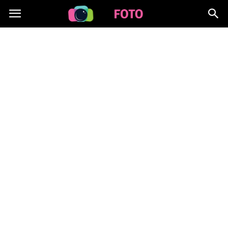
Lafoto.pl