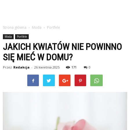
Strona główna
Moda
Portfele
Moda
Portfele
JAKICH KWIATÓW NIE POWINNO
SIĘ MIEĆ W DOMU?
Przez
Redakcja
-
26 kwietnia 2025
171
0