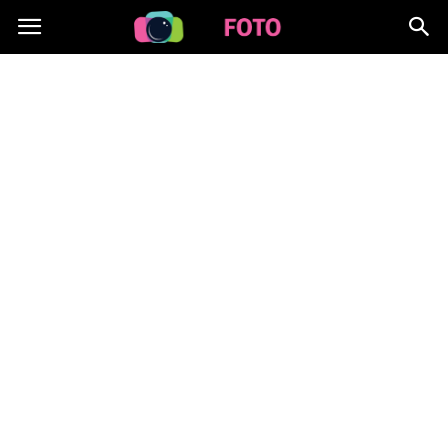
Lafoto.pl