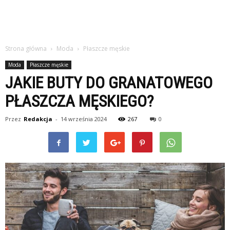
Strona główna
Moda
Płaszcze męskie
Moda
Płaszcze męskie
JAKIE BUTY DO GRANATOWEGO
PŁASZCZA MĘSKIEGO?
Przez
Redakcja
-
14 września 2024
267
0