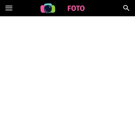
Lafoto.pl