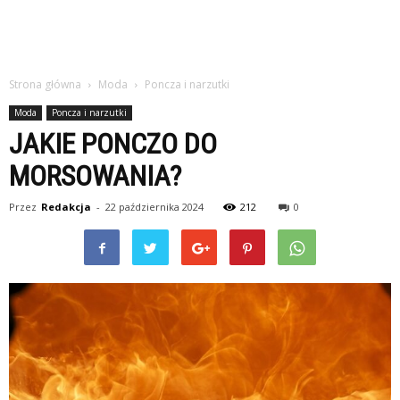
Strona główna
Moda
Poncza i narzutki
Moda
Poncza i narzutki
JAKIE PONCZO DO
MORSOWANIA?
Przez
Redakcja
-
22 października 2024
212
0