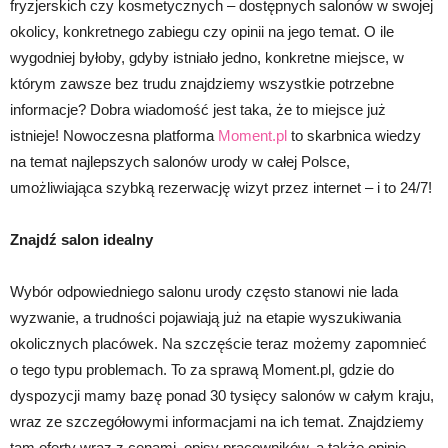
fryzjerskich czy kosmetycznych – dostępnych salonów w swojej
okolicy, konkretnego zabiegu czy opinii na jego temat. O ile
wygodniej byłoby, gdyby istniało jedno, konkretne miejsce, w
którym zawsze bez trudu znajdziemy wszystkie potrzebne
informacje? Dobra wiadomość jest taka, że to miejsce już
istnieje! Nowoczesna platforma
Moment.pl
to skarbnica wiedzy
na temat najlepszych salonów urody w całej Polsce,
umożliwiająca szybką rezerwację wizyt przez internet – i to 24/7!
Znajdź salon idealny
Wybór odpowiedniego salonu urody często stanowi nie lada
wyzwanie, a trudności pojawiają już na etapie wyszukiwania
okolicznych placówek. Na szczęście teraz możemy zapomnieć
o tego typu problemach. To za sprawą Moment.pl, gdzie do
dyspozycji mamy bazę ponad 30 tysięcy salonów w całym kraju,
wraz ze szczegółowymi informacjami na ich temat. Znajdziemy
tam oferty wraz z cenami, opisy pracowników, a także opinie