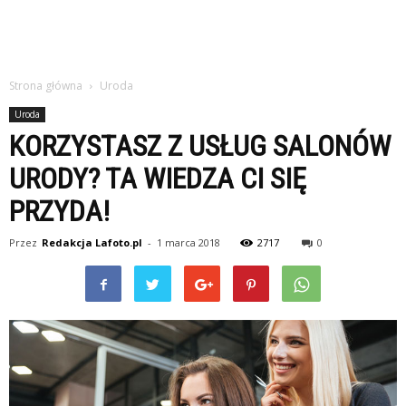
Strona główna
Uroda
Uroda
KORZYSTASZ Z USŁUG SALONÓW
URODY? TA WIEDZA CI SIĘ
PRZYDA!
Przez
Redakcja Lafoto.pl
-
1 marca 2018
2717
0