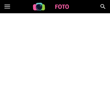
Lafoto.pl