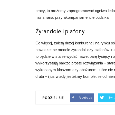
pracy, to możemy zaprogramować ogniwa ledow
nas z rana, przy akompaniamencie budzika.
Żyrandole i plafony
Co więcej, zaletą dużej konkurencji na rynku o
nowoczesne modele żyrandoli czy plafonów kup
to będzie w stanie wydać nawet parę tysięcy na
wykorzystują bardzo proste rozwiązania – star
wykonanym kloszom czy abażurom, które nic nie
druta – i już wtedy jesteśmy kompletnie odmie
PODZIEL SIĘ
Facebook
Twit