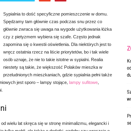
Sypialnia to dość specyficzne pomieszczenie w domu.
Spędzamy tam głównie czas podczas snu przez co
głównie zwraca się uwaga na wygode użytkowania łóżka
czy z pietyzmem wybiera się szafe. Często jednak
zapomina się o kwestii oświetlenia. Dla niektórych jest to
Z
wręcz ostatnia rzecz na liście priorytetów, bo i tak wiele
osób uznaje, że nie to takie istotne w sypialni. Realia
K
niestety są takie, że większość Polaków mieszka w
o
du
przeludnionych mieszkaniach, gdzie sypialnia pełni także
eniowych jest sporo – lampy stojące,
lampy sufitowe
,
i.
S
w
ni
Pr
s
od wielu lat skręca się w stronę minimalizmu, elegancki i
tylko mebli, ale także o dodatki, ozdoby czy wreszcie o