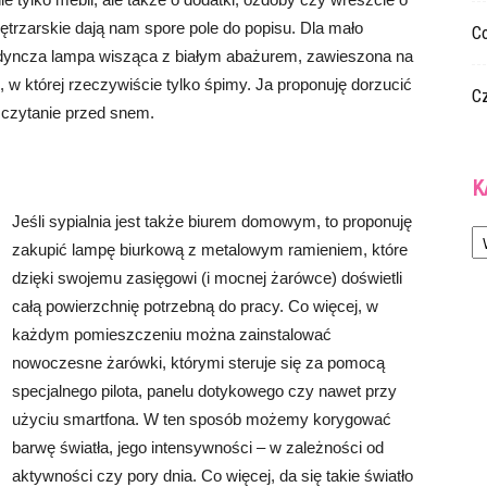
ętrzarskie dają nam spore pole do popisu. Dla mało
Co
edyncza lampa wisząca z białym abażurem, zawieszona na
ę, w której rzeczywiście tylko śpimy. Ja proponuję dorzucić
C
m czytanie przed snem.
K
Jeśli sypialnia jest także biurem domowym, to proponuję
Ka
zakupić lampę biurkową z metalowym ramieniem, które
dzięki swojemu zasięgowi (i mocnej żarówce) doświetli
całą powierzchnię potrzebną do pracy. Co więcej, w
każdym pomieszczeniu można zainstalować
nowoczesne żarówki, którymi steruje się za pomocą
specjalnego pilota, panelu dotykowego czy nawet przy
użyciu smartfona. W ten sposób możemy korygować
barwę światła, jego intensywności – w zależności od
aktywności czy pory dnia. Co więcej, da się takie światło