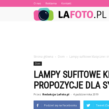
O nas
Reklama
Kontakt
Strona główna
Dom
Lampy sufitowe klasyczne i i
Dom
LAMPY SUFITOWE K
PROPOZYCJE DLA S
Przez
Redakcja Lafoto.pl
-
4 października 2019
Podziel się na Facebooku
Tweet (Ćw