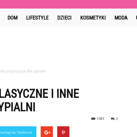
Lafoto.pl
DOM
LIFESTYLE
DZIECI
KOSMETYKI
MODA
nne propozycje dla sypialni
LASYCZNE I INNE
YPIALNI
1181
0
ierkaj) na Twitterze