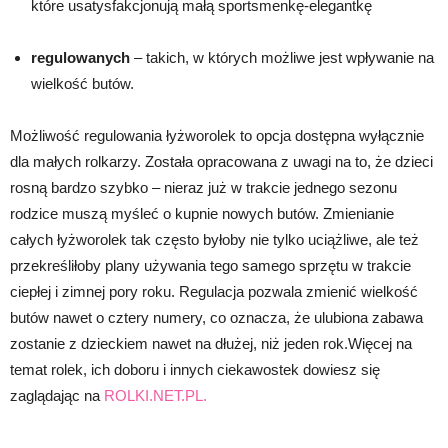
które usatysfakcjonują małą sportsmenkę-elegantkę
regulowanych
– takich, w których możliwe jest wpływanie na
wielkość butów.
Możliwość regulowania łyżworolek to opcja dostępna wyłącznie
dla małych rolkarzy. Została opracowana z uwagi na to, że dzieci
rosną bardzo szybko – nieraz już w trakcie jednego sezonu
rodzice muszą myśleć o kupnie nowych butów. Zmienianie
całych łyżworolek tak często byłoby nie tylko uciążliwe, ale też
przekreśliłoby plany używania tego samego sprzętu w trakcie
ciepłej i zimnej pory roku. Regulacja pozwala zmienić wielkość
butów nawet o cztery numery, co oznacza, że ulubiona zabawa
zostanie z dzieckiem nawet na dłużej, niż jeden rok.Więcej na
temat rolek, ich doboru i innych ciekawostek dowiesz się
zaglądając na
ROLKI.NET.PL.