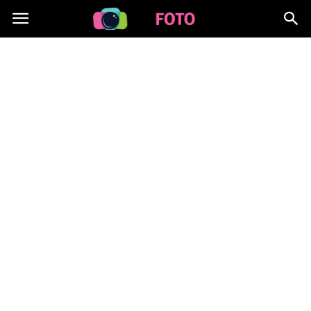
Lafoto.pl