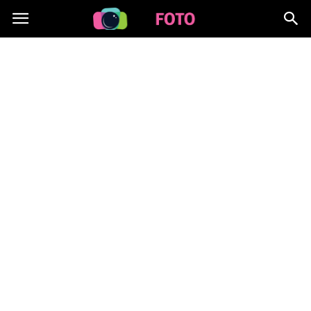
Lafoto.pl