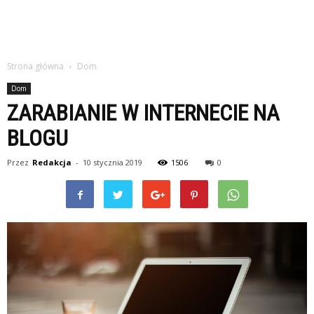
Strona główna
Dom
Dom
ZARABIANIE W INTERNECIE NA
BLOGU
Przez
Redakcja
-
10 stycznia 2019
1506
0