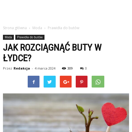
Strona główna
Moda
Prawidła do butów
Moda
Prawidła do butów
JAK ROZCIĄGNĄĆ BUTY W
ŁYDCE?
Przez
Redakcja
-
4 marca 2024
309
0