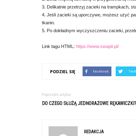
3. Delikatnie przetrzyj zacieki na trampkach, st
4. Jeśli zacieki są uporczywe, możesz użyć p
tkanin.
5. Po dokładnym wyczyszczeniu zacieki, przet
Link tagu HTML:
https://www.swapit.pl/
PODZIEL SIĘ
Facebook
Twit
Poprzedni artykuł
DO CZEGO SŁUŻĄ JEDNORAZOWE RĘKAWICZKI
REDAKCJA