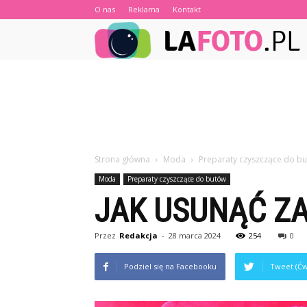
O nas
Reklama
Kontakt
Strona główna
Moda
Preparaty czyszczące do b
Moda
Preparaty czyszczące do butów
JAK USUNĄĆ ZA
Przez
Redakcja
-
28 marca 2024
254
0
Podziel się na Facebooku
Tweet (Ćw