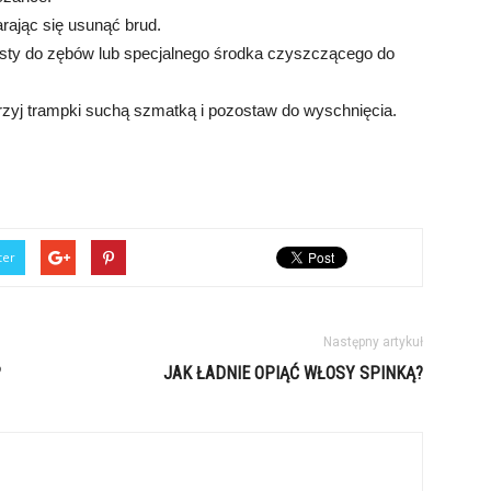
arając się usunąć brud.
asty do zębów lub specjalnego środka czyszczącego do
rzyj trampki suchą szmatką i pozostaw do wyschnięcia.
ter
Następny artykuł
?
JAK ŁADNIE OPIĄĆ WŁOSY SPINKĄ?