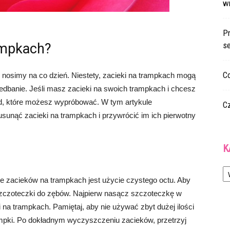
w
Pr
s
ampkach?
Co
 nosimy na co dzień. Niestety, zacieki na trampkach mogą
iedbanie. Jeśli masz zacieki na swoich trampkach i chcesz
tod, które możesz wypróbować. W tym artykule
C
usunąć zacieki na trampkach i przywrócić im ich pierwotny
K
Ka
 zacieków na trampkach jest użycie czystego octu. Aby
j szczoteczki do zębów. Najpierw nasącz szczoteczkę w
ki na trampkach. Pamiętaj, aby nie używać zbyt dużej ilości
ampki. Po dokładnym wyczyszczeniu zacieków, przetrzyj