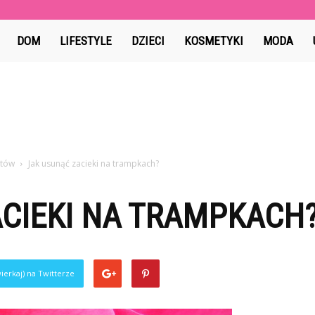
Lafoto.pl
DOM
LIFESTYLE
DZIECI
KOSMETYKI
MODA
utów
Jak usunąć zacieki na trampkach?
CIEKI NA TRAMPKACH
ierkaj) na Twitterze