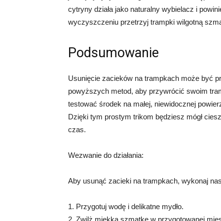
cytryny działa jako naturalny wybielacz i pow
wyczyszczeniu przetrzyj trampki wilgotną szmat
Podsumowanie
Usunięcie zacieków na trampkach może być pro
powyższych metod, aby przywrócić swoim tram
testować środek na małej, niewidocznej powier
Dzięki tym prostym trikom będziesz mógł cies
czas.
Wezwanie do działania:
Aby usunąć zacieki na trampkach, wykonaj nas
1. Przygotuj wodę i delikatne mydło.
2. Zwilż miękką szmatkę w przygotowanej mie