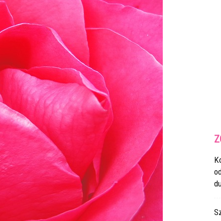
Z
K
o
du
S