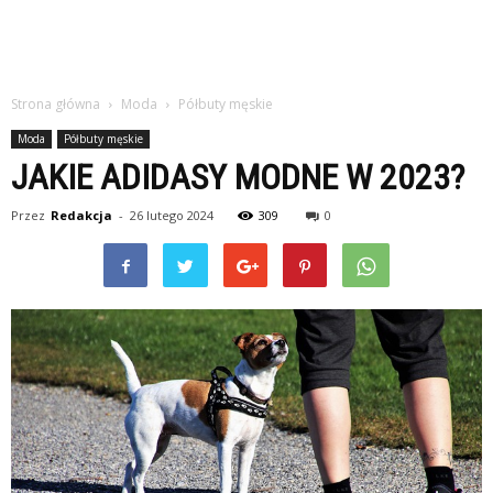
Strona główna
Moda
Półbuty męskie
Moda
Półbuty męskie
JAKIE ADIDASY MODNE W 2023?
Przez
Redakcja
-
26 lutego 2024
309
0