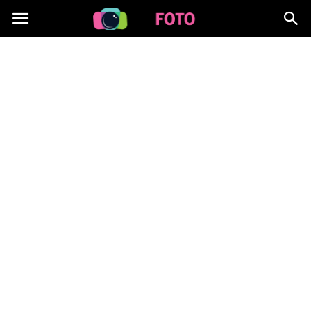
Lafoto.pl