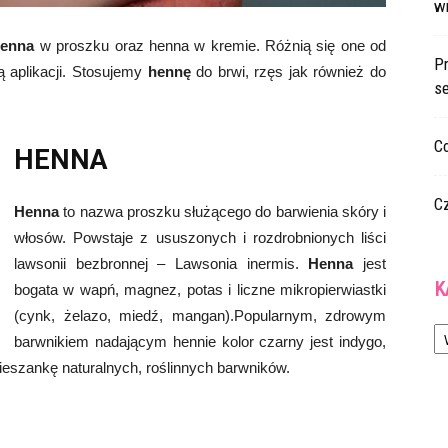
w
henna
w proszku oraz henna w kremie. Różnią się one od
Pr
 aplikacji. Stosujemy
hennę
do brwi, rzęs jak również do
s
Co
HENNA
C
Henna
to nazwa proszku służącego do barwienia skóry i
włosów. Powstaje z ususzonych i rozdrobnionych liści
lawsonii bezbronnej – Lawsonia inermis.
Henna
jest
K
bogata w wapń, magnez, potas i liczne mikropierwiastki
(cynk, żelazo, miedź, mangan).Popularnym, zdrowym
Ka
barwnikiem nadającym hennie kolor czarny jest indygo,
eszankę naturalnych, roślinnych barwników.