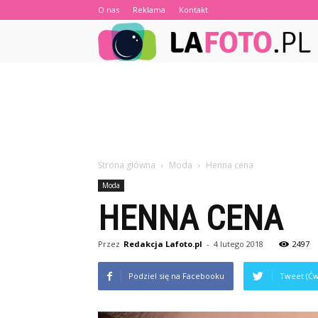
O nas
Reklama
Kontakt
Strona główna
Moda
Henna cena
Moda
HENNA CENA
Przez
Redakcja Lafoto.pl
-
4 lutego 2018
2497
Podziel się na Facebooku
Tweet (Ćw