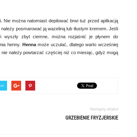
 Nie można natomiast depilować brwi tuż przed aplikacją
o należy posmarować ją wazeliną lub tłustym kremem. Jeśli
wi wyszły zbyt ciemne, można rozjaśnić je płynem do
nia henny.
Henna
może uczulać, dlatego warto wcześniej
nie należy powtarzać częściej niż co miesiąc, gdyż mogą
ter
Następny artykuł
GRZEBIENIE FRYZJERSKIE