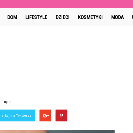
Lafoto.pl
DOM
LIFESTYLE
DZIECI
KOSMETYKI
MODA
0
ierkaj) na Twitterze