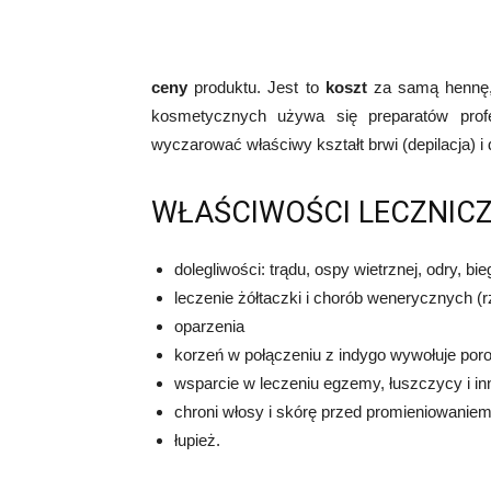
ceny
produktu. Jest to
koszt
za samą hennę, 
kosmetycznych używa się preparatów profes
wyczarować właściwy kształt brwi (depilacja) i
WŁAŚCIWOŚCI LECZNIC
dolegliwości: trądu, ospy wietrznej, odry, bie
leczenie żółtaczki i chorób wenerycznych (
oparzenia
korzeń w połączeniu z indygo wywołuje poro
wsparcie w leczeniu egzemy, łuszczycy i i
chroni włosy i skórę przed promieniowanie
łupież.