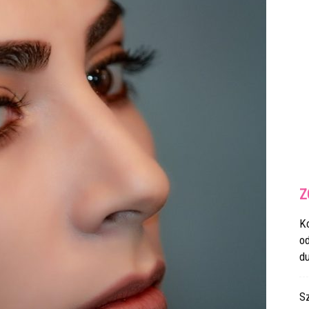
Z
K
o
du
S