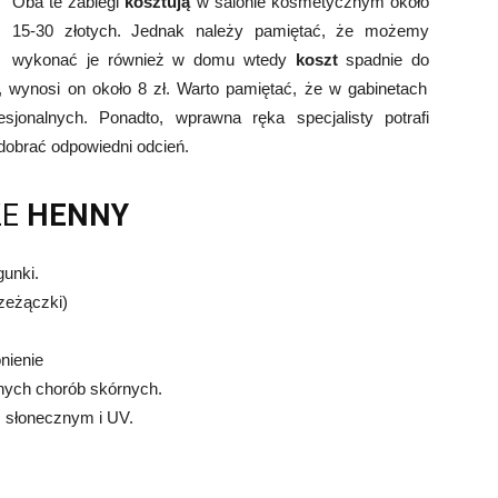
Oba te zabiegi
kosztują
w salonie kosmetycznym około
15-30 złotych. Jednak należy pamiętać, że możemy
wykonać je również w domu wtedy
koszt
spadnie do
wynosi on około 8 zł. Warto pamiętać, że w gabinetach
jonalnych. Ponadto, wprawna ręka specjalisty potrafi
 dobrać odpowiedni odcień.
ZE
HENNY
gunki.
rzeżączki)
nienie
nnych chorób skórnych.
m słonecznym i UV.