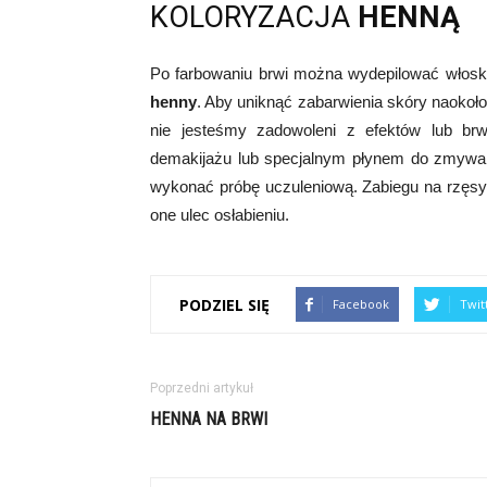
KOLORYZACJA
HENNĄ
Po farbowaniu brwi można wydepilować włoski.
henny
. Aby uniknąć zabarwienia skóry naokoł
nie jesteśmy zadowoleni z efektów lub br
demakijażu lub specjalnym płynem do zmywa
wykonać próbę uczuleniową. Zabiegu na rzęsy 
one ulec osłabieniu.
PODZIEL SIĘ
Facebook
Twit
Poprzedni artykuł
HENNA NA BRWI